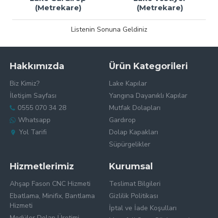
(Metrekare)
(Metrekare)
Listenin Sonuna Geldiniz
Hakkımızda
Ürün Kategorileri
Biz Kimiz?
Lake Kapılar
İletişim Sayfası
Yangına Dayanıklı Kapılar
0555 070 34 28
Mutfak Dolapları
Whatsapp
Gardırop
Yol Tarifi
Dolap Kapakları
Süpürgelikler
Hizmetlerimiz
Kurumsal
Ahşap Fason CNC Hizmeti
Teslimat Bilgileri
Ebatlama, Minifix, Bantlama
Gizlilik Politikası
Hizmeti
İptal ve İade Koşulları
Modüler Dolap Üretimi